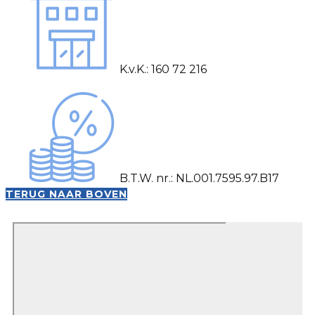
K.v.K.: 160 72 216
B.T.W. nr.: NL.001.7595.97.B17
TERUG NAAR BOVEN