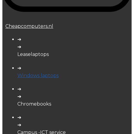
Cheapcomputers.nl
➔
➔
Leaselaptops
➔
Windows laptops
➔
➔
Chromebooks
➔
➔
Campus -ICT service