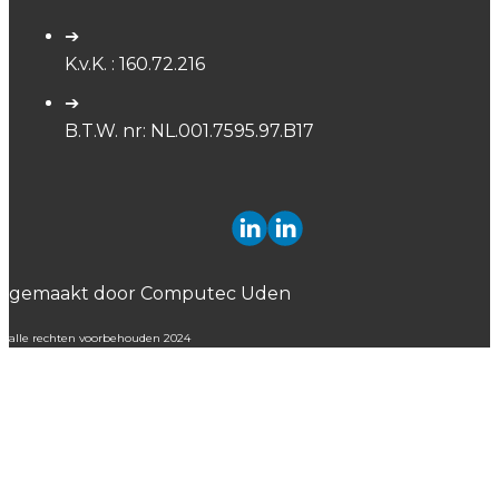
➔
K.v.K. : 160.72.216
➔
B.T.W. nr: NL.001.7595.97.B17
gemaakt door Computec Uden
alle rechten voorbehouden 2024