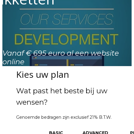
Vanaf € 695 euro al een website
online
Kies uw plan
Wat past het beste bij uw
wensen?
Genoemde bedragen zijn exclusief 21% B.T.W.
BASIC
ADVANCED
P