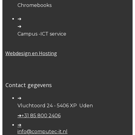
Chromebooks
➔
➔
Campus -ICT service
Webdesign en Hosting
Contact gegevens
➔
Vluchtoord 24 - 5406 XP Uden
➔+31 85 800 2406
➔
info@computec-it.nl