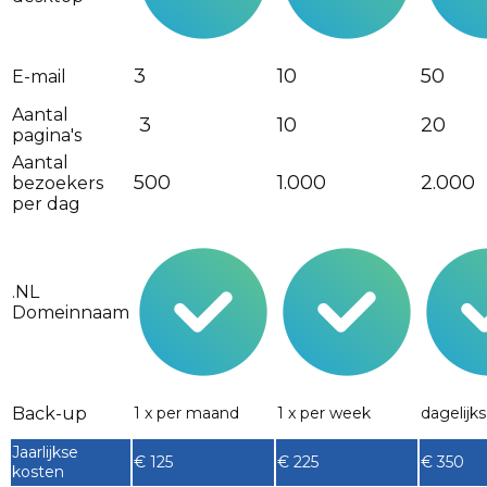
3
10
50
E-mail
Aantal
3
10
20
pagina's
Aantal
500
1.000
2.000
bezoekers
per dag
.NL
Domeinnaam
Back-up
1 x per maand
1 x per week
dagelijks
Jaarlijkse
€ 125
€ 225
€ 350
kosten