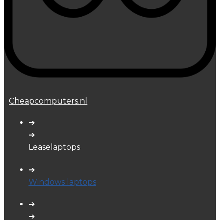
Cheapcomputers.nl
➔
➔
Leaselaptops
➔
Windows laptops
➔
➔