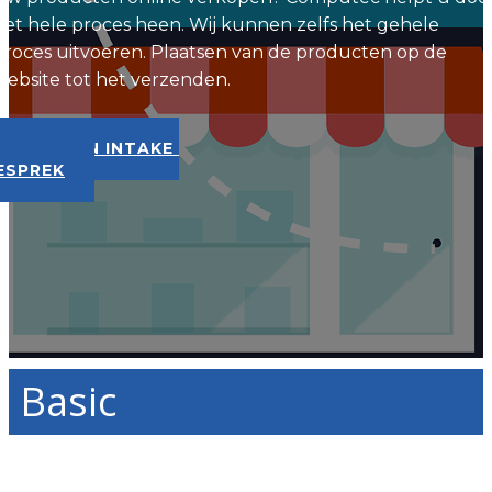
het hele proces heen. Wij kunnen zelfs het gehele
proces uitvoeren. Plaatsen van de producten op de
website tot het verzenden.
PLAN EEN INTAKE
ESPREK
Basic