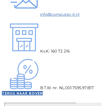
info@computec-it.nl
K.v.K.: 160 72 216
B.T.W. nr.: NL.001.7595.97.B17
TERUG NAAR BOVEN